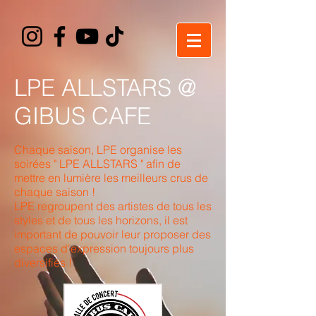
LPE ALLSTARS @
GIBUS CAFE
Chaque saison, LPE organise les
soirées " LPE ALLSTARS " afin de
mettre en lumière les meilleurs crus de
chaque saison !
LPE regroupent des artistes de tous les
styles et de tous les horizons, il est
important de pouvoir leur proposer des
espaces d'expression toujours plus
diversifiés !