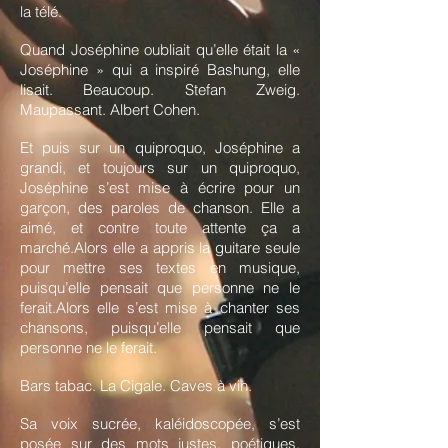
la télé.
Quand Joséphine oubliait qu’elle était la «
Joséphine » qui a inspiré Bashung, elle
lisait. Beaucoup. Stefan Zweig.
Maupassant. Albert Cohen.
Et puis sur un quiproquo, Joséphine a
grandi, et toujours sur un quiproquo,
Joséphine s’est mise à écrire pour un
garçon, des paroles de chanson. Elle a
aimé, et contre toute attente ça a
marché.Alors elle a appris la guitare seule
pour mettre ses textes en musique,
puisqu’elle pensait que personne ne le
ferait.Alors elle s’est mise à chanter ses
chansons, puisqu’elle pensait que
personne ne le ferait.
Bars tabac. La Cigale. Caves à vin.
Sa voix sucrée, kaléidoscopée, s’est
posée sur des mots justes, poétiques,