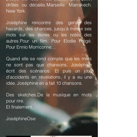
drôles ou décalés.Marseille. Marrakech.
New York.
Joséphine rencontre des gens, des
hasards, des chances, jusqu’à mettre ses
mots sur les lèvres ou les notes des
autres.Pour un film. Pour Elodie Frégé.
Pour Ennio Morriconne…
Quand elle se rend compte que les mots
ne sont pas que chansons, Joséphine
écrit des scénarios. Et puis un jour,
d’accidents en révélations, il y a eu une
idée. Joséphine en a fait 10 chansons.
Des sketches.De la musique en mots
pour rire.
Et finalement,
JoséphineOse