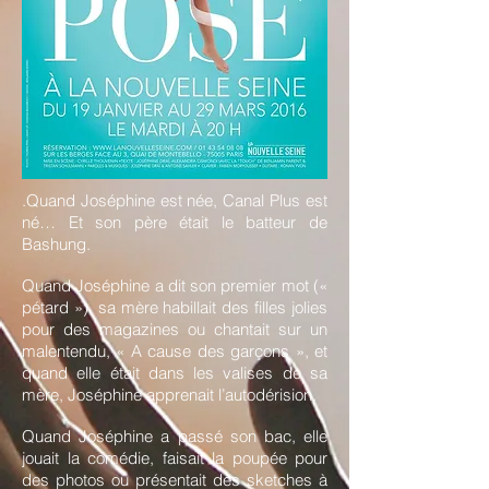
.Quand Joséphine est née, Canal Plus est
né… Et son père était le batteur de
Bashung.
Quand Joséphine a dit son premier mot («
pétard »), sa mère habillait des filles jolies
pour des magazines ou chantait sur un
malentendu, « A cause des garçons », et
quand elle était dans les valises de sa
mère, Joséphine apprenait l’autodérision.
Quand Joséphine a passé son bac, elle
jouait la comédie, faisait la poupée pour
des photos ou présentait des sketches à