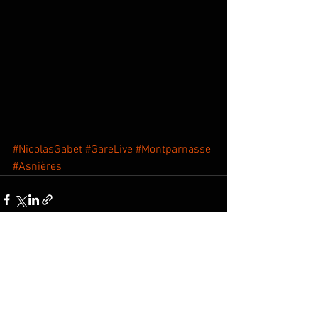
#NicolasGabet
#GareLive
#Montparnasse
#Asnières
Voir tout
Posts récents