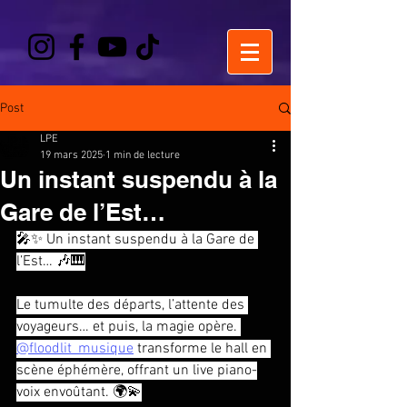
Post
LPE
19 mars 2025
1 min de lecture
Un instant suspendu à la
Gare de l’Est…
🎤✨ Un instant suspendu à la Gare de 
l’Est… 🎶🎹
Le tumulte des départs, l’attente des 
voyageurs… et puis, la magie opère. 
@floodlit_musique
 transforme le hall en 
scène éphémère, offrant un live piano-
voix envoûtant. 🌍💫