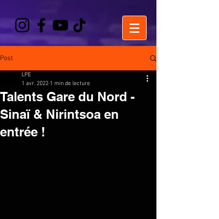
Post
LPE
1 avr. 2022
1 min de lecture
Talents Gare du Nord -
Sinaï & Nirintsoa en
entrée !