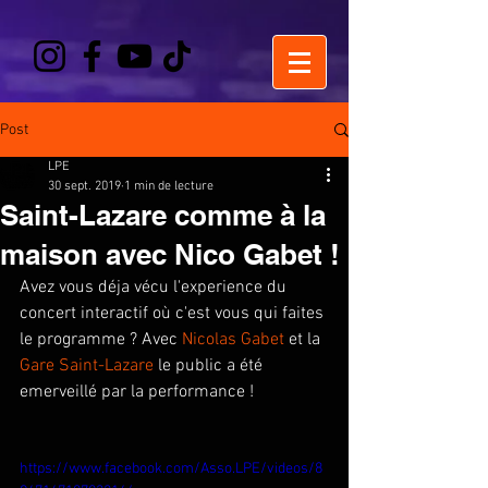
Post
LPE
30 sept. 2019
1 min de lecture
Saint-Lazare comme à la
maison avec Nico Gabet !
Avez vous déja vécu l'experience du 
concert interactif où c'est vous qui faites 
le programme ? Avec 
Nicolas Gabet
 et la 
Gare Saint-Lazare
 le public a été 
emerveillé par la performance !
https://www.facebook.com/Asso.LPE/videos/8