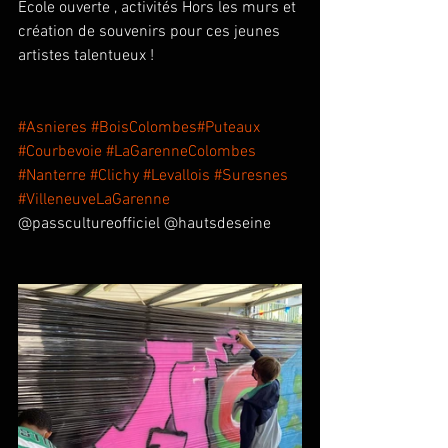
École ouverte , activités Hors les murs et 
création de souvenirs pour ces jeunes 
artistes talentueux ! 
#Asnieres
#BoisColombes
#Puteaux
#Courbevoie
#LaGarenneColombes
#Nanterre
#Clichy
#Levallois
#Suresnes
#VilleneuveLaGarenne
@passcultureofficiel @hautsdeseine