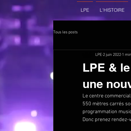
LPE
L'HISTOIRE
Tous les posts
LPE
2 juin 2022
1 min
LPE & le
une nouv
Le centre commercial 
550 mètres carrés son
programmation musical
Donc prenez rendez-v