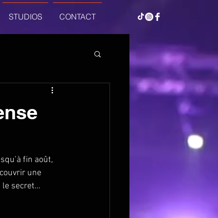
STUDIOS
CONTACT
fense
qu’à fin août, 
couvrir une 
e secret... 