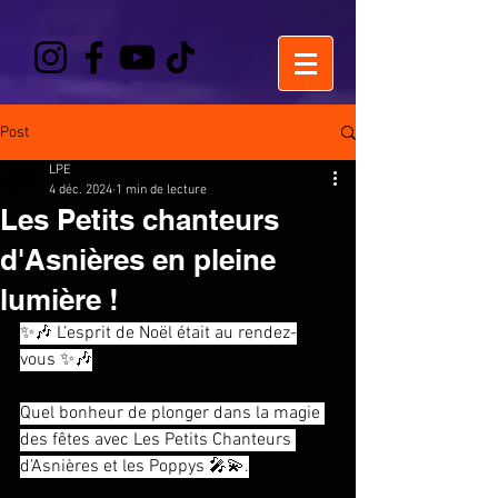
Post
LPE
4 déc. 2024
1 min de lecture
Les Petits chanteurs
d'Asnières en pleine
lumière !
✨🎶 L’esprit de Noël était au rendez-
vous ✨🎶
Quel bonheur de plonger dans la magie 
des fêtes avec Les Petits Chanteurs 
d’Asnières et les Poppys 🎤💫.