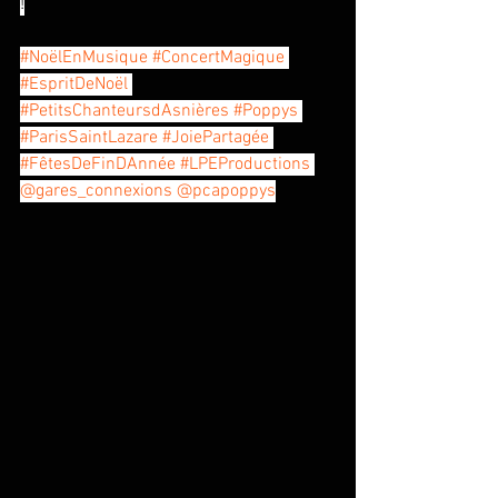
!
#NoëlEnMusique
#ConcertMagique
#EspritDeNoël
#PetitsChanteursdAsnières
#Poppys
#ParisSaintLazare
#JoiePartagée
#FêtesDeFinDAnnée
#LPEProductions
@gares_connexions
@pcapoppys