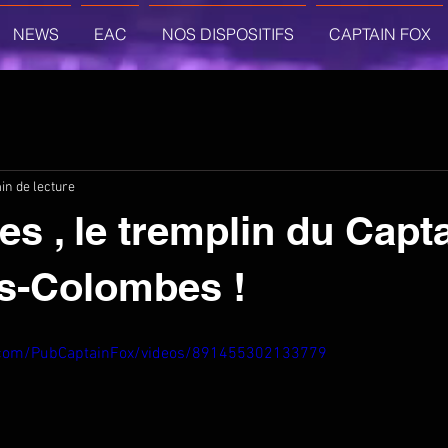
NEWS
EAC
NOS DISPOSITIFS
CAPTAIN FOX
in de lecture
es , le tremplin du Capt
s-Colombes !
.com/PubCaptainFox/videos/891455302133779