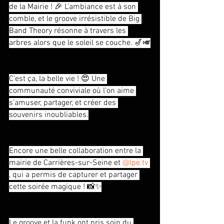
de la Mairie ! 🎉 L’ambiance est à son 
comble, et le groove irrésistible de Big 
Band Theory résonne à travers les 
arbres alors que le soleil se couche. 🎷🎺
C’est ça, la belle vie ! 😍 Une 
communauté conviviale où l’on aime 
s’amuser, partager, et créer des 
souvenirs inoubliables.
Encore une belle collaboration entre la 
mairie de Carrières-sur-Seine et 
@
lpe.tv
, qui a permis de capturer et partager 
cette soirée magique ! 📸✨
Le groove et la funk ont pris soin du 