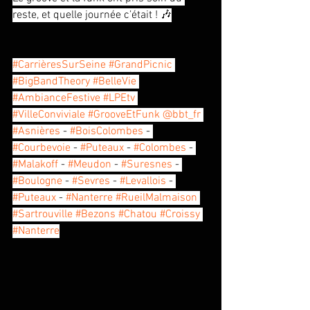
reste, et quelle journée c’était ! 🎶
#CarrièresSurSeine
#GrandPicnic
#BigBandTheory
#BelleVie
#AmbianceFestive
#LPEtv
#VilleConviviale
#GrooveEtFunk
@bbt_fr
#Asnières
 - 
#BoisColombes
 - 
#Courbevoie
 - 
#Puteaux
 - 
#Colombes
 - 
#Malakoff
 - 
#Meudon
 - 
#Suresnes
 - 
#Boulogne
 - 
#Sevres
 - 
#Levallois
 - 
#Puteaux
 - 
#Nanterre
#RueilMalmaison
#Sartrouville
#Bezons
#Chatou
#Croissy
#Nanterre