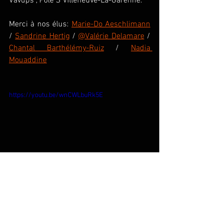
Vavups , Pole S Villeneuve-La-Garenne.
Merci à nos élus: 
Marie-Do Aeschlimann
/ 
Sandrine Hertig
 / 
@Valérie Delamare
 / 
Chantal Barthélémy-Ruiz
 / 
Nadia 
Mouaddine
https://youtu.be/wnCWLbuRk5E