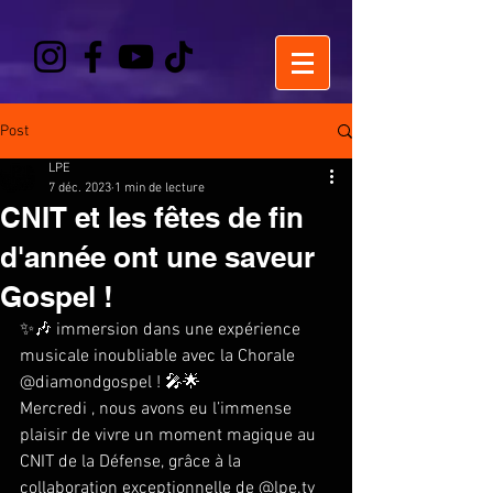
Post
LPE
7 déc. 2023
1 min de lecture
CNIT et les fêtes de fin
d'année ont une saveur
Gospel !
✨🎶 immersion dans une expérience 
musicale inoubliable avec la Chorale 
@diamondgospel
 ! 🎤🌟
Mercredi , nous avons eu l’immense 
plaisir de vivre un moment magique au 
CNIT de la Défense, grâce à la 
collaboration exceptionnelle de 
@
lpe.tv