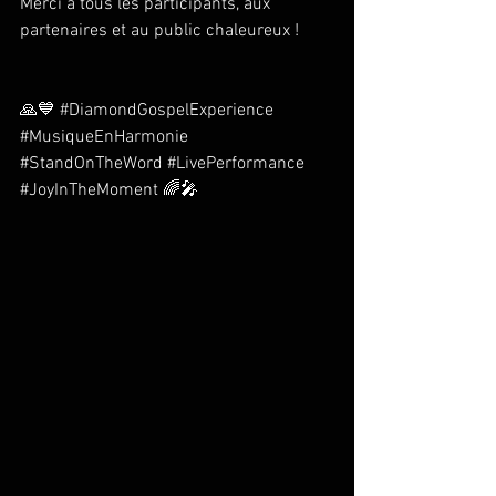
Merci à tous les participants, aux 
partenaires et au public chaleureux !
🙏💙 
#DiamondGospelExperience
#MusiqueEnHarmonie
#StandOnTheWord
#LivePerformance
#JoyInTheMoment
 🌈🎤