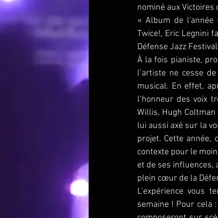
nominé aux Victoires d
« Album de l'année 
Twice!, Eric Legnini f
Défense Jazz Festival 
À la fois pianiste, pr
l’artiste ne cesse de
musical. En effet, a
l’honneur des voix t
Willis, Hugh Coltman 
lui aussi axé sur la v
projet. Cette année, 
contexte pour le moin
et de ses influences, 
plein cœur de la Défe
L’expérience vous te
semaine ! Pour cela :
composeront sur scène