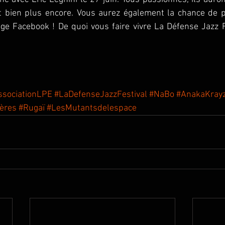
et bien plus encore. Vous aurez également la chance de po
ge Facebook ! De quoi vous faire vivre La Défense Jazz Fe
ssociationLPE
#LaDefenseJazzFestival
#NaBo
#AnakaKrayz
ères
#Rugaï
#LesMutantsdelespace