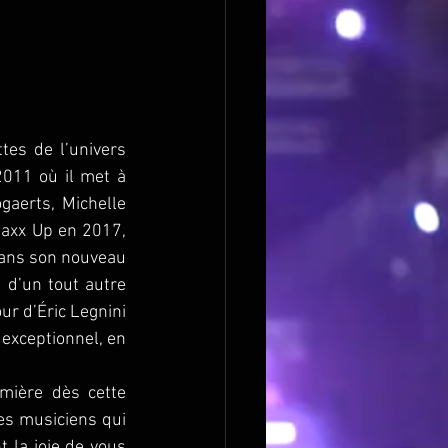
tes de l’univers 
011 où il met à 
aerts, Michelle 
Waxx Up en 2017, 
dans son nouveau 
 d’un tout autre 
r d’Éric Legnini 
 exceptionnel, en 
mière dès cette 
es musiciens qui 
 la joie de vous 