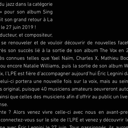
u jazz dans la catégorie 
» pour son album Sing 
ait son grand retour à La 
le 27 juin 2019 !
oducteur, et compositeur, 
 se renouveler et de vouloir découvrir de nouvelles facet
près son succès lié à la sortie de son album The Vox en 2
rès connues telles que Yael Naïm, Charles X, Mathieu Boog
ou encore Natalie Williams, puis la sortie de son album 
oix, l’LPE est fière d’accompagner aujourd’hui Éric Legnini 
celui-ci portera une nouvelle fois sur la voix, mais au sein
s original, puisque 40 musiciens amateurs oeuvreront autou
ainsi que celles des musiciens afin d’offrir au public un live
nse.
nte ? Alors venez vivre celle-ci avec nous en avant-pre
 connectez-vous sur le site de l'LPE et venez y découvrir l
 avec Éric Legnini le 27 juin. Tous passionnés, ils auront