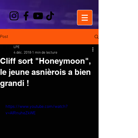
Post
LPE
4 déc. 2018
1 min de lecture
Cliff sort "Honeymoon",
le jeune asnièrois a bien
grandi !
https://www.youtube.com/watch?
v=AIRnuheZkWE