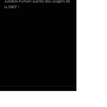
Jukebox humain auprès des usagers de 
la SNCF ! 