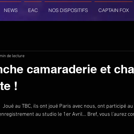
NEWS
EAC
NOS DISPOSITIFS
CAPTAIN FOX
min de lecture
anche camaraderie et ch
te !
 !  Joué au TBC, ils ont joué Paris avec nous, ont participé a
nregistrement au studio le 1er Avril... Bref, vous l'aurez co