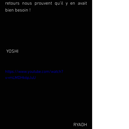
retours nous prouvent qu'il y en avait 
bien besoin !
 YOSHI
https://www.youtube.com/watch?
v=mLMDHk6pJuU
 RYADH