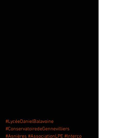
#LycéeDanielBalavoine
#ConservatoiredeGennevilliers
#Asnières
#AssociationLPE
#Interco