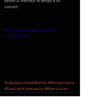
seront à l'honneur le temps d'un 
concert. 
https://www.youtube.com/watch?
v=a6qFkpnQm_s
#LafollejournéedeNantes
#Montparnasse
#GareLive
#Jankowska
#MilenaJulien