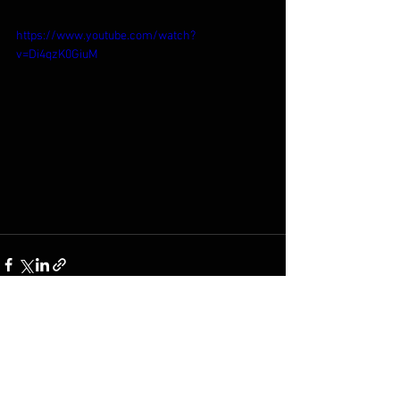
https://www.youtube.com/watch?
v=Di4qzK0GiuM
Voir tout
Posts récents