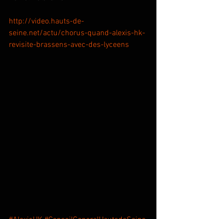
http://video.hauts-de-
seine.net/actu/chorus-quand-alexis-hk-
revisite-brassens-avec-des-lyceens