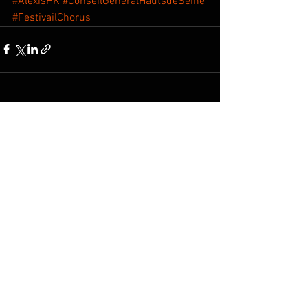
#AlexisHK
#ConseilGeneralHautsdeSeine
#FestivailChorus
Voir tout
Posts récents