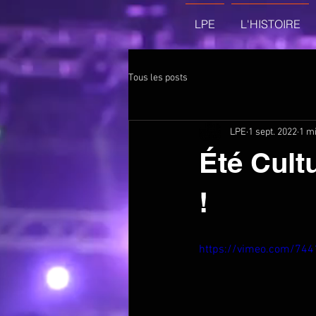
LPE
L'HISTOIRE
Tous les posts
LPE
1 sept. 2022
1 mi
Été Cult
!
https://vimeo.com/74