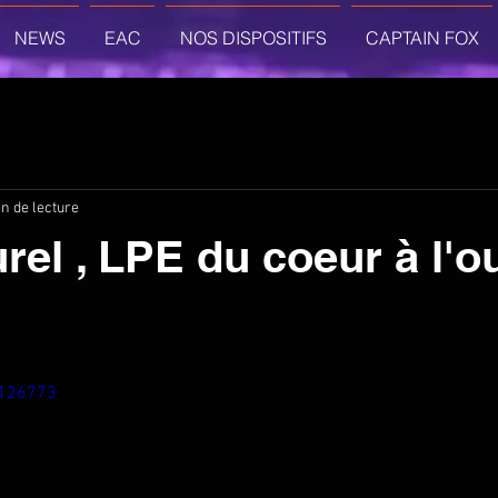
NEWS
EAC
NOS DISPOSITIFS
CAPTAIN FOX
n de lecture
urel , LPE du coeur à l'
4126773